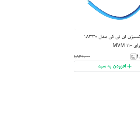
سنسور اکسیژن ان تی کی مدل 18330
MVM 1
۱
۱٬۸۳۶٬۰۰۰
افزودن به سبد