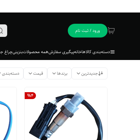
ورود / ثبت نام
دسته‌بندی کالاها
خانه
پیگیری سفارش
همه محصولات
بنزینی
چراغ جل
جدیدترین
برندها
قیمت
دسته‌بندی
%
4