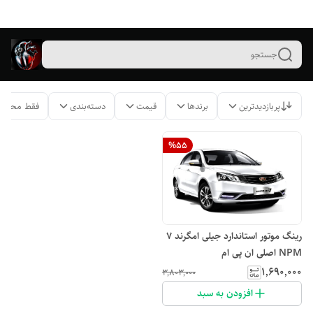
جستجو
پربازدیدترین
برندها
قیمت
دسته‌بندی
فقط محصول
%
55
رینگ موتور استاندارد جیلی امگرند ۷
NPM اصلی ان پی ام
۱٬۶۹۰٬۰۰۰
۳٬۸۰۳٬۰۰۰
افزودن به سبد