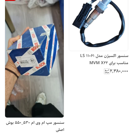
سنسور اکسیژن مدل LS 11061
مناسب برای MVM X22
۲٬۳۸۰٬۰۰۰
سنسور مپ ام وی ام 530_550 بوش
اصلی