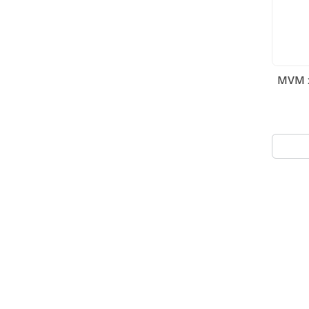
۲۲_مناسب برای MVM x22