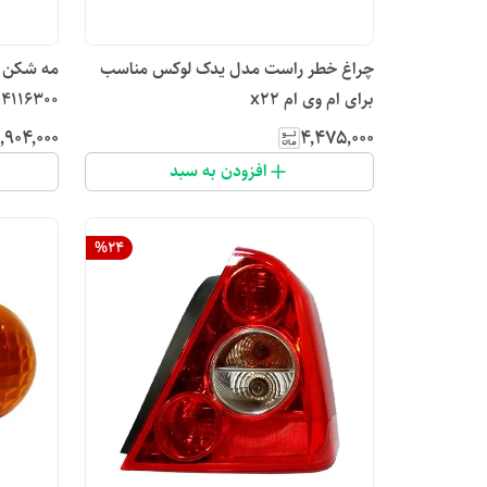
چراغ خطر راست مدل یدک لوکس مناسب
برای ام وی ام x22
4116300
۱٬۹۰۴٬۰۰۰
۴٬۴۷۵٬۰۰۰
افزودن به سبد
%
24