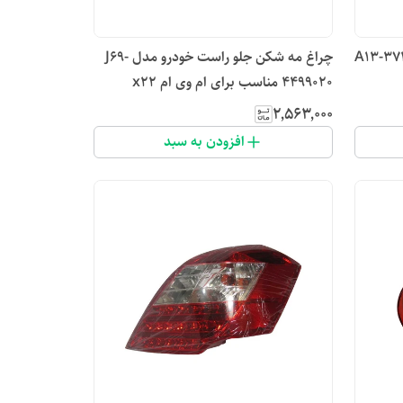
و چپ مدل A13-3732010
چراغ مه شکن جلو راست خودرو مدل J69-
4499020 مناسب برای ام وی ام x22
۲٬۵۶۳٬۰۰۰
افزودن به سبد