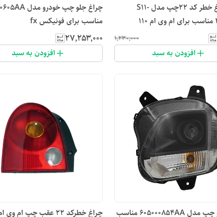
طلق چراغ خطر کد ۲۲چپ مدل S11-
چراغ جلو چپ خود
۱۱
مناسب برای فونیکس fx
۲۷٬۲۵۳٬۰۰۰
۱٬۲۳۰٬۰۰۰
افزودن به سبد
افزودن به سبد
چراغ جلو چپ مدل 605000854AA مناسب
چراغ خطرکد ۲۲ عقب چپ ام وی ام