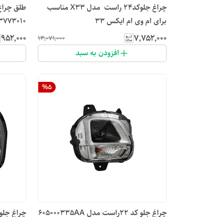
چراغ جلوکد۲۴ راست مدل X33 مناسب
برای ام وی ام ایکس 33
3773010 مناسب برای ام وی ام ۰
۹۵۲٬۰۰۰
۷٬۷۵۲٬۰۰۰
۱۳٬۰۷۱٬۰۰۰
افزودن به سبد
%
5
چراغ جلو کد ۲۲راست مدل 605000335AA