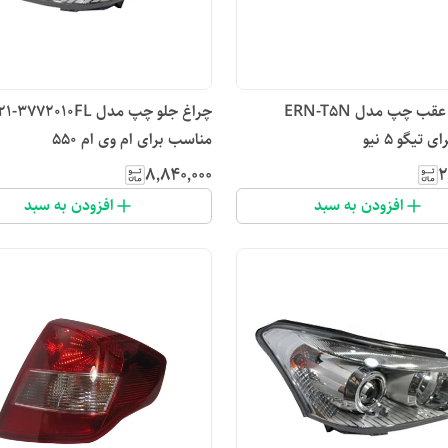
مه شکن عقب چپ مدل ERN-T5N
چراغ جلو چپ مدل -3772010FL
تیگو 5 نیو
مناسب برای ام وی ام 550
۸٬۸۴۰٬۰۰۰
۲
افزودن به سبد
افزودن به سبد