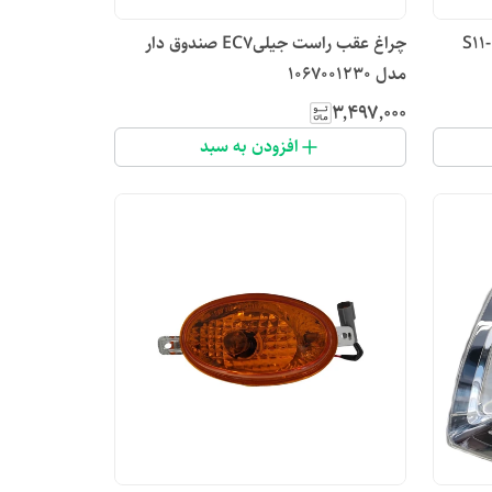
S11-3732
چراغ عقب راست جیلیEC7 صندوق دار
مدل 1067001230
۳٬۴۹۷٬۰۰۰
افزودن به سبد