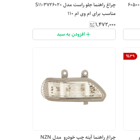
رو مدل 605000605AA
چراغ راهنما جلو راست مدل S11-3726020
مناسب برای ام وی ام 110
۱٬۴۷۲٬۰۰۰
افزودن به سبد
%
39
چراغ راهنما آینه چپ خودرو مدل NZN