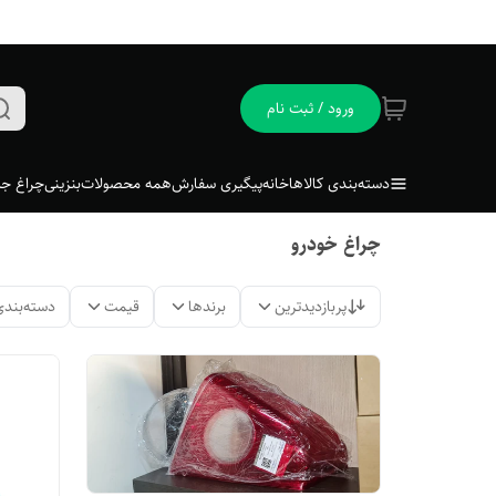
ورود / ثبت نام
دسته‌بندی کالاها
خانه
پیگیری سفارش
همه محصولات
بنزینی
چراغ جل
چراغ خودرو
پربازدیدترین
برندها
قیمت
دسته‌بندی