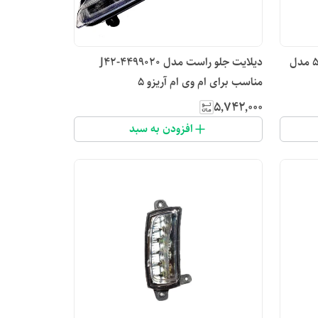
چراغ خطر عقب راست ام وی ام 550 مدل
دیلایت جلو راست مدل J42-4499020
مناسب برای ام وی ام آریزو 5
۵٬۷۴۲٬۰۰۰
افزودن به سبد