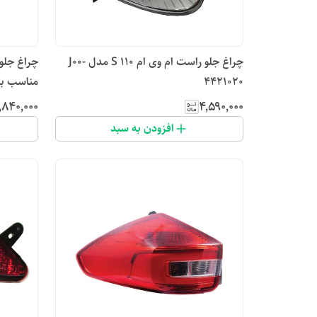
چراغ جلو راست ام وی ام 110 S مدل J00-
4421020
مناسب برای
٬۸۴۰٬۰۰۰
۴٬۵۹۰٬۰۰۰
افزودن به سبد