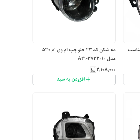
و چپ مدل S11-3772010 مناسب
مه شکن کد ۲۳ جلو چپ ام وی ام 530
مدل A21-3732010
۲٬۱۰۸٬۰۰۰
افزودن به سبد