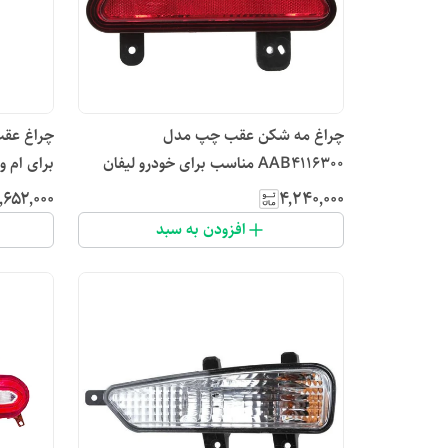
چراغ مه شکن عقب چپ مدل
AAB4116300 مناسب برای خودرو لیفان
برای ام وی ام 110
X50
٬۶۵۲٬۰۰۰
۴٬۲۴۰٬۰۰۰
افزودن به سبد