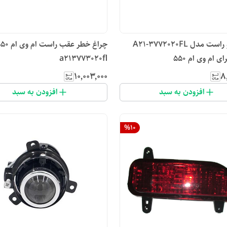
چراغ جلو راست مدل A21-3772020FL
 ام وی ام 550
a213773020fl
۱۰٬۰۰۳٬۰۰۰
۸
افزودن به سبد
افزودن به سبد
%
10