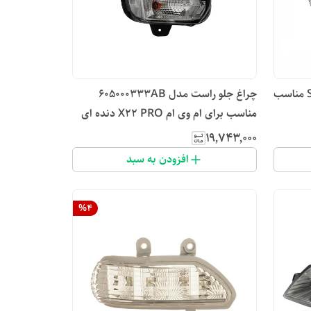
چراغ جلو راست مدل S11-3773020 مناسب
چراغ جلو راست مدل 605000333AB
مناسب برای ام وی ام X22 PRO دنده ای
۱۹٬۷۴۳٬۰۰۰
افزودن به سبد
%
4