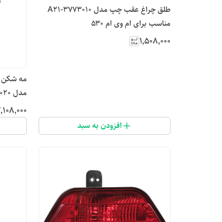
طلق چراغ عقب چپ مدل A21-3773010
مناسب برای ام وی ام ۵۳۰
۱٬۵۰۸٬۰۰۰
مدل A21-3732020
٬۱۰۸٬۰۰۰
افزودن به سبد