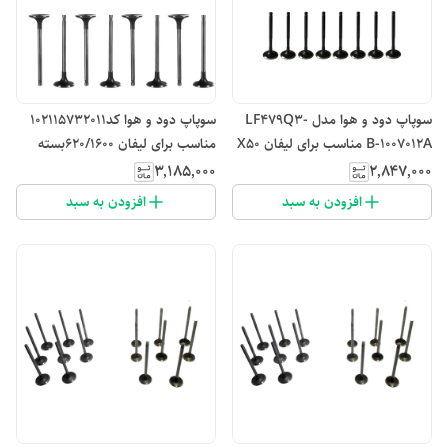
سوپاپ دود و هوا مدل LF479Q3-
سوپاپ دود و هوا کد102115732011
B-1007012A مناسب برای لیفان X50
مناسب برای لیفان 620/1600بسته
بسته 16 عددی
16عددی
۳٬۱۸۵٬۰۰۰
۲٬۸۴۷٬۰۰۰
افزودن به سبد
افزودن به سبد