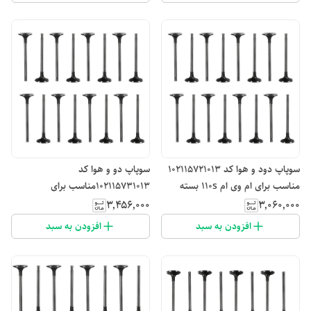
سوپاپ دود و هوا کد 102115721013
سوپاپ دو و هوا کد
مناسب برای ام وی ام 110s بسته
102115731013مناسب برای
16عددی
لیفان520-X50بسته 16عددی
۳٬۴۵۶٬۰۰۰
۳٬۰۶۰٬۰۰۰
افزودن به سبد
افزودن به سبد