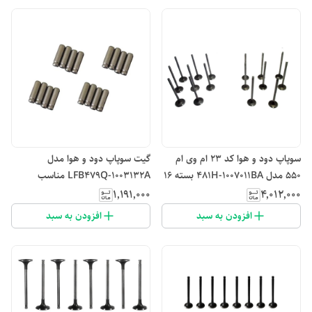
سوپاپ دود و هوا کد ۲۳ ام وی ام
گیت سوپاپ دود و هوا مدل
۵۵۰ مدل 481H-1007011BA بسته 16
LFB479Q-1003132A مناسب
عددی
برای لیفان 620 1800 سی سی بسته
۱٬۱۹۱٬۰۰۰
۴٬۰۱۲٬۰۰۰
16 عددی
افزودن به سبد
افزودن به سبد