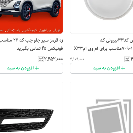
قاب زاپاس کد۳۳بیرونی کد
زه قرمز سپر جلو چپ ک
ای ام وی امX33
فونیکس fx تماس بگیرید
۲٬۶۵۲٬۰۰۰
۴
۶٬۱۰۹٬۰۰۰
افزودن به سبد
افزودن به سبد