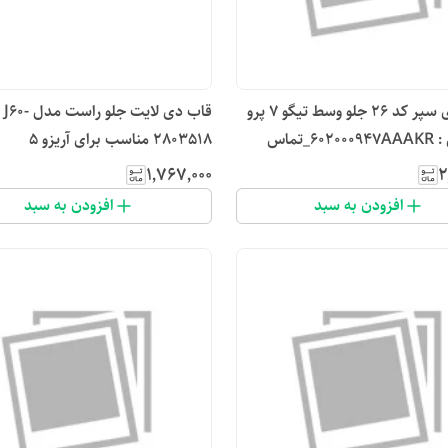
زه نقره ای سپر کد ۲۶ جلو وسط تیگو ۷ پرو
قاب دی لایت جلو راست مدل J60-
با کد فنی : 602000947AAAKR_تماس
2803518 مناسب برای آریزو 5
۱٬۷۶۷٬۰۰۰
۲
افزودن به سبد
افزودن به سبد