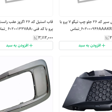
زه نقره ای سپر کد ۲۶ جلو چپ تیگو ۷ پرو با
کد فنی : 602000946AAAKR_تماس
پرو با کد فنی :01337AA
بگیرید
۳٬۱۱۲٬۰۰۰
۲
افزودن به سبد
افزودن به سبد