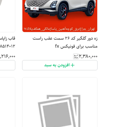
زه دور گلگیر کد ۲۶ سمت عقب راست
مناسب برای فونیکس fx
709018514012مناسب بر
٬۲۱۶٬۰۰۰
۲٬۳۸۰٬۰۰۰
افزودن به سبد