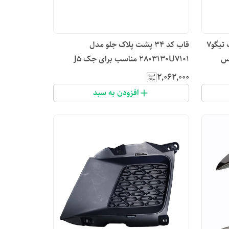
قاب استیل کد ۲۶ اگزوز عقب راست تیگو۷
قاب کد ۳۴ پشت پلاک جلو مدل
6020 _تماس
2803130U7101 مناسب برای جک J5
۲٬۰۶۲٬۰۰۰
افزودن به سبد