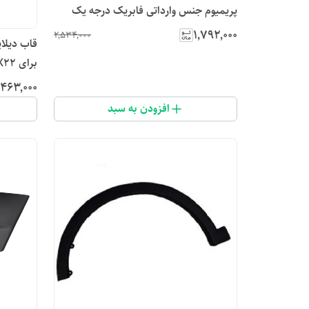
پریمیوم جنس وارداتی فابریک درجه یک
مدیران راگا
۱٬۷۹۲٬۰۰۰
۲٬۵۳۴٬۰۰۰
برای MVM X22
٬۴۶۳٬۰۰۰
افزودن به سبد