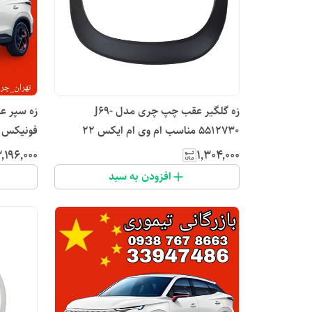
زه گلگیر عقب چپ چری مدل J69-
5512730 مناسب ام وی ام ایکس 22
فونیکس fx تماس بگیرید
٬۱۹۶٬۰۰۰
۱٬۳۰۴٬۰۰۰
افزودن به سبد