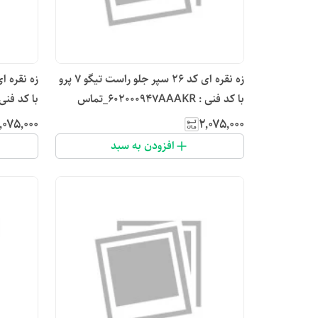
زه نقره ای کد ۲۶ سپر جلو راست تیگو ۷ پرو
با کد فنی : 602000947AAAKR_تماس
بگیرید
بگیرید
٬۰۷۵٬۰۰۰
۲٬۰۷۵٬۰۰۰
افزودن به سبد