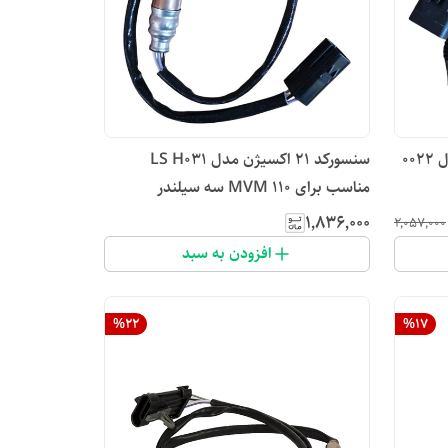
سنسور کد ۲۱اکسیژن ان تی کی مدل 0022
سنسورکد ۲۱ اکسیژن مدل LS H031
مناسب برای MVM 110 سه سیلندر
۱٬۸۳۶٬۰۰۰
۲٬۰۵۷٬۰۰۰
افزودن به سبد
%
22
%
17