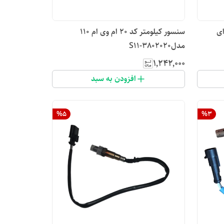
 برای
سنسور کیلومتر کد ۲۰ ام وی ام 110
مدلS11-3802020
۱٬۲۴۲٬۰۰۰
افزودن به سبد
%
5
%
3