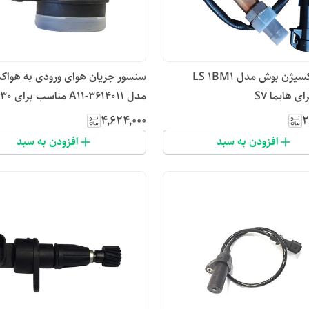
سنسور اکسیژن بوش مدل LS 1BM1
سنسور جریان هوای ورودی به هوا
ی هایما S7
مدل A11-3614011 مناسب برای 530
۴٬۶۲۴٬۰۰۰
۲
افزودن به سبد
افزودن به سبد