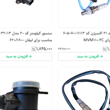
سنسور کد ۲۱ اکسیژن کد 605070011113
سنسور کیلومتر کد 
MVM110
مناسب برای لیفان 620/1600‏
۱٬۸۴۵٬۰۰۰
۱
۲٬۶۱۸٬۰۰۰
افزودن به سبد
افزودن به سبد