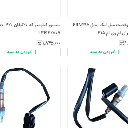
سنسور موقعیت میل لنگ مدل ERN315
 ام وی ام 315
L3612250A
۱٬۸۴۵٬۰۰۰
۱
افزودن به سبد
افزودن به سبد