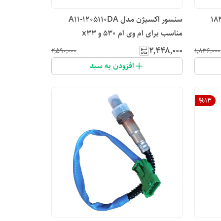
تی کی مدل 18330
سنسور اکسیژن مدل A11-1205110DA
مناسب برای ام وی ام 530 و x33
۲٬۴۴۸٬۰۰۰
۲٬۵۹۰٬۰۰۰
۱٬۸۳۶٬۰۰۰
افزودن به سبد
%
13