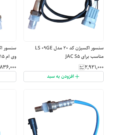
سنسور اکسیژن کد ۲۰ مدل LS 09GE
مناسب برای JAC S5
وی ام 315
٬۸۳۶٬۰۰۰
۲٬۹۲۱٬۰۰۰
افزودن به سبد