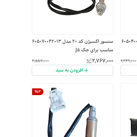
۲۰ مدل 605040032013
سنسور اکسیژن کد ۲۰ مدل 605070042013
مناسب برای جک J5
۲٬۷۶۷٬۰۰۰
۳٬۵۵۷٬۰۰۰
۲٬۲۴۹٬۰۰۰
افزودن به سبد
%
3