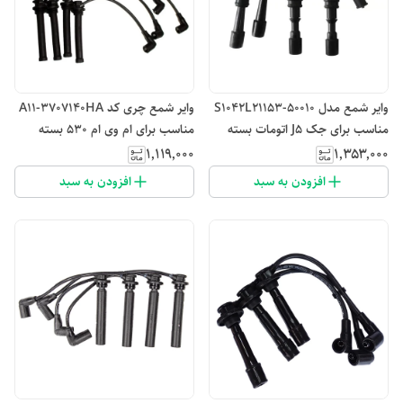
وایر شمع مدل S1042L21153-50010
وایر شمع چری کد A11-3707140HA
مناسب برای جک J5 اتومات بسته
مناسب برای ام وی ام 530 بسته
4عددی
چهار عددی
۱٬۱۱۹٬۰۰۰
۱٬۳۵۳٬۰۰۰
افزودن به سبد
افزودن به سبد