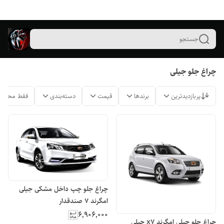
جستجو
چراغ جلو جیلی
پربازدیدترین
برندها
قیمت
دسته‌بندی
فقط محصول
چراغ جلو چپ داخل مشکی جیلی
امگرند ۷ صندقدار
۶٬۹۰۶٬۰۰۰
چراغ جلو جیلی امگرند x7 جیلی