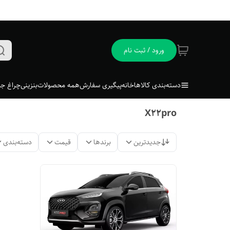
ورود / ثبت نام
دسته‌بندی کالاها
خانه
پیگیری سفارش
همه محصولات
بنزینی
چراغ جل
X22pro
جدیدترین
برندها
قیمت
دسته‌بندی