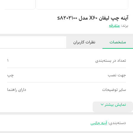
آینه چپ لیفان X60 مدل s8202100
برند:
متفرقه
مشخصات
نظرات کاربران
تعداد در بسته‌بندی
1
جهت نصب
چپ
سایر توضیحات
دارای راهنما
نمایش بیشتر
دسته‌بندی
:
آینه جانبی