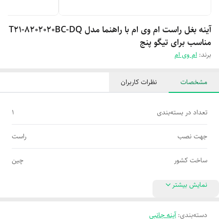
آینه بغل راست ام وی ام با راهنما مدل T21-8202020BC-DQ
مناسب برای تیگو پنج
برند:
ام وی ام
مشخصات
نظرات کاربران
تعداد در بسته‌بندی
1
جهت نصب
راست
ساخت کشور
چین
نمایش بیشتر
دسته‌بندی
:
آینه جانبی