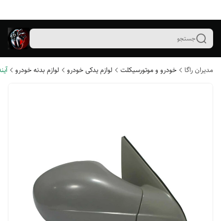
جستجو
مدیران راگا
خودرو و موتورسیکلت
لوازم یدکی خودرو
لوازم بدنه خودرو
آین