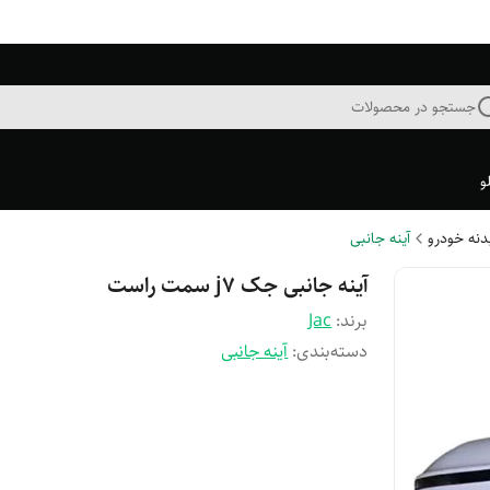
جستجو در محصولات
و
بدنه خودرو
آینه جانبی
آینه جانبی جک j7 سمت راست
برند:
Jac
دسته‌بندی
:
آینه جانبی