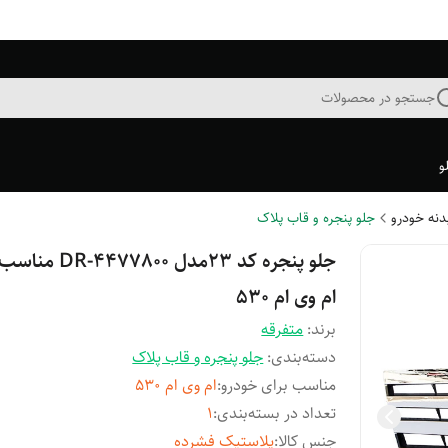
جستجو در محصولات
و
بدنه خودرو
جلو پنجره و قاب پلاک
جلو پنجره کد ۲۳مدل 477800
ام وی ام 530
برند:
متفرقه
دسته‌بندی
:
جلو پنجره و قاب پلاک
مناسب برای خودرو
:
ام وی ام 530
تعداد در بسته‌بندی
:
1
جنس کالا
:
پلاستیک فشرده