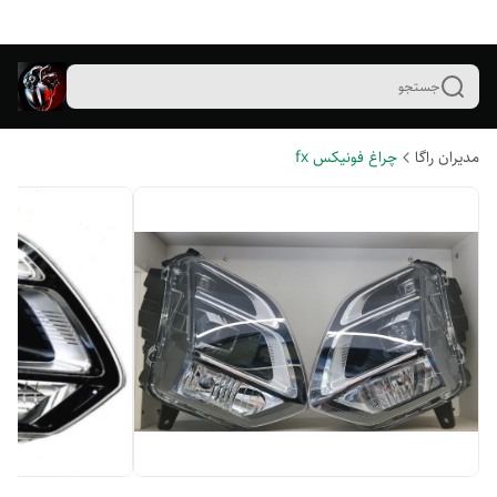
جستجو
مدیران راگا
چراغ فونیکس fx