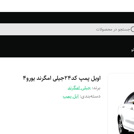
جستجو در محصولات
و
اویل پمپ کد۲۴جیلی امگرند یورو۴
برند:
جیلی امگرند
دسته‌بندی
:
ایل پمپ