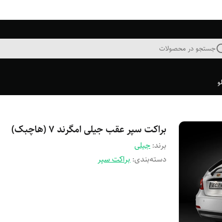
جستجو در محصولات
و
براکت سپر عقب جیلی امگرند ۷ (هاچبک)
برند:
جیلی
دسته‌بندی
:
براکت سپر