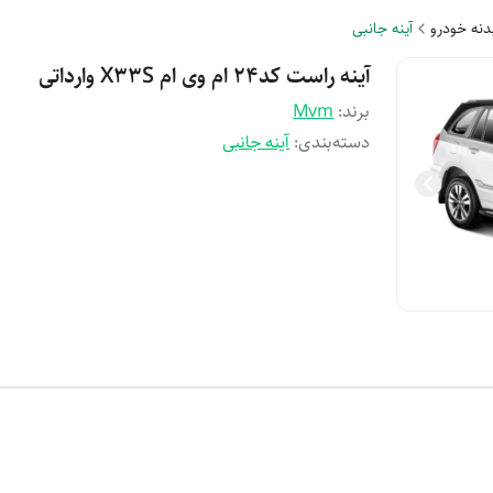
بدنه خودرو
آینه جانبی
آینه راست کد۲۴ ام وی ام X۳۳S وارداتی
برند:
Mvm
دسته‌بندی
:
آینه جانبی