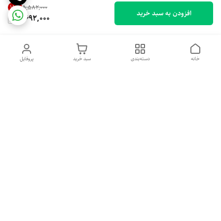
15
%
۵٬۵۸۲٬۰۰۰
افزودن به سبد خرید
4,692,000
خانه
دسته‌بندی
سبد خرید
پروفایل
دسترسی سریع
تماس با ما
شکایات
درباره ما
قوانین و مقررات
سیاست حریم خصوصی