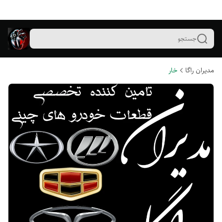
جستجو
مدیران راگا
خار