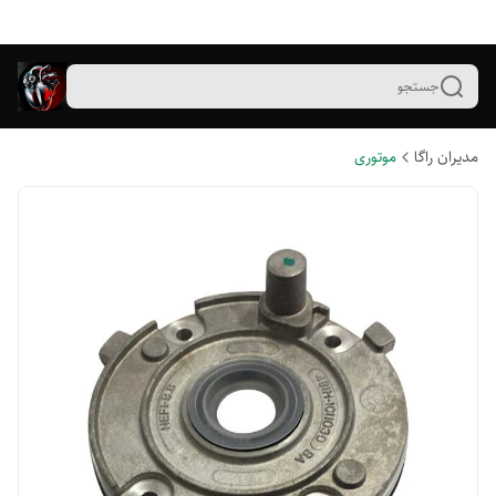
جستجو
مدیران راگا
موتوری