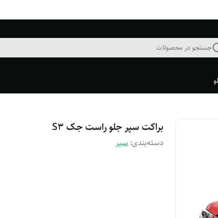
جستجو در محصولات
و
براکت سپر جلو راست جک S۳
دسته‌بندی
:
سپر