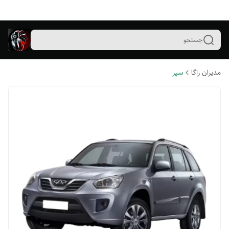
جستجو
مدیران راگا
سپر