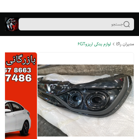
جستجو
مدیران راگا
لوازم یدکی اریزو۶GT