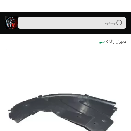
جستجو
مدیران راگا
سپر