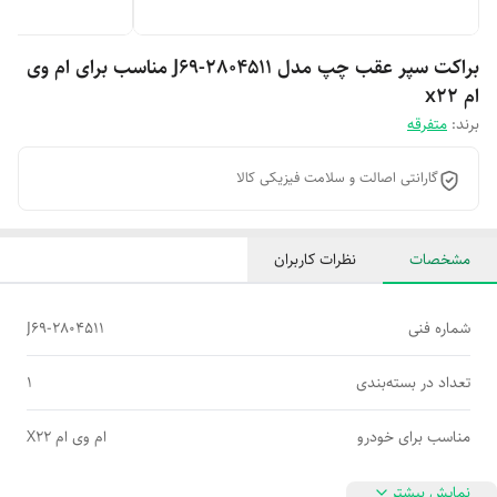
براکت سپر عقب چپ مدل J69-2804511 مناسب برای ام وی
ام x22
برند:
متفرقه
گارانتی اصالت و سلامت فیزیکی کالا
مشخصات
نظرات کاربران
شماره فنی
J69-2804511
تعداد در بسته‌بندی
1
مناسب برای خودرو
ام وی ام X22
نمایش بیشتر