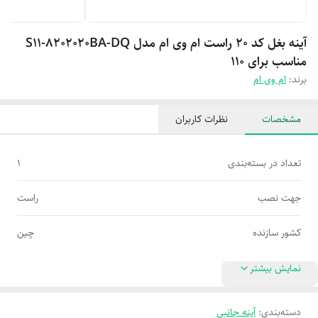
آینه بغل کد ۲۰ راست ام وی ام مدل S11-8202020BA-DQ
مناسب برای 110
برند:
ام وی ام
مشخصات
نظرات کاربران
تعداد در بسته‌بندی
1
جهت نصب
راست
کشور سازنده
چین
نمایش بیشتر
دسته‌بندی
:
آینه جانبی