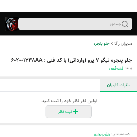
جستجو
مدیران راگا
جلو پنجره
جلو پنجره تیگو ۷ پرو (وارداتی) با کد فنی : 602001338AA
برند:
فونیکس
نظرات کاربران
اولین نفر نظر خود را ثبت کنید.
ثبت نظر
دسته‌بندی
:
جلو پنجره