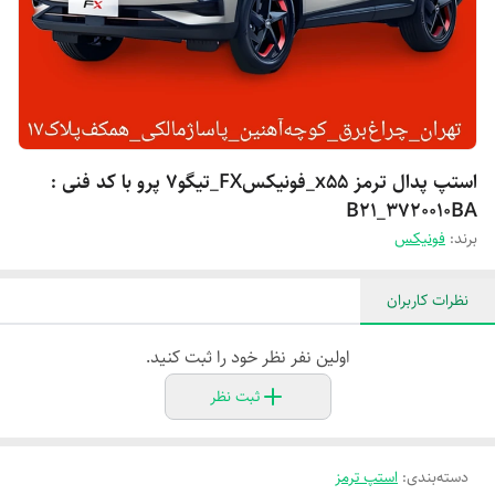
استپ پدال ترمز x55_فونیکسFX_تیگو۷ پرو با کد فنی :
B21_3720010BA
برند:
فونیکس
نظرات کاربران
اولین نفر نظر خود را ثبت کنید.
ثبت نظر
دسته‌بندی
:
استپ ترمز