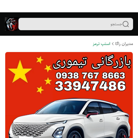
جستجو
مدیران راگا
استپ ترمز