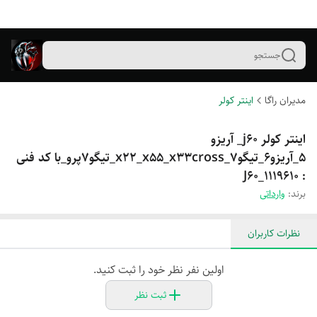
جستجو
مدیران راگا
اینتر کولر
اینتر کولر j60_ آریزو
5_آریزو6_تیگو7_x22_x55_x33cross_تیگو7پرو_با کد فنی
: J60_1119610
برند:
وارداتی
نظرات کاربران
اولین نفر نظر خود را ثبت کنید.
ثبت نظر