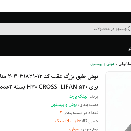
جستجو در محصولات
و
مکانیکی
بوش و پیستون
بوش طبق بزرگ عقب ک
برای H30 CROSS -LIFAN 520 بسته 2عددی
برند:
الیتک پارت
دسته‌بندی
:
بوش و پیستون
تعداد در بسته‌بندی
:
2
جنس کالا
:
فلز - پلاستیک
نوع خودرو
:
سواری