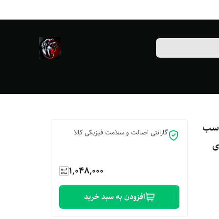
د 203031831012 مناسب
گارانتی اصالت و سلامت فیزیکی کالا
1,048,000
افزودن به سبد خرید