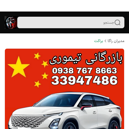
جستجو
مدیران راگا
براکت