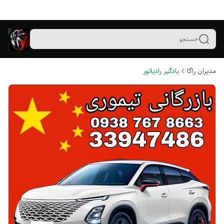
جستجو
مدیران راگا
بادگیر رادیاتور