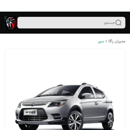
جستجو
مدیران راگا
سپر