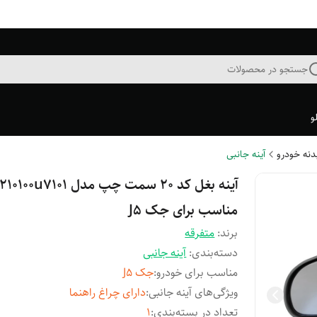
جستجو در محصولات
و
بدنه خودرو
آینه جانبی
آینه بغل کد ۲۰ سمت چپ مدل 100u7101
مناسب برای جک J5
برند:
متفرقه
دسته‌بندی
:
آینه جانبی
مناسب برای خودرو
:
جک J5
ویژگی‌های آینه جانبی
:
دارای چراغ راهنما
تعداد در بسته‌بندی
:
1