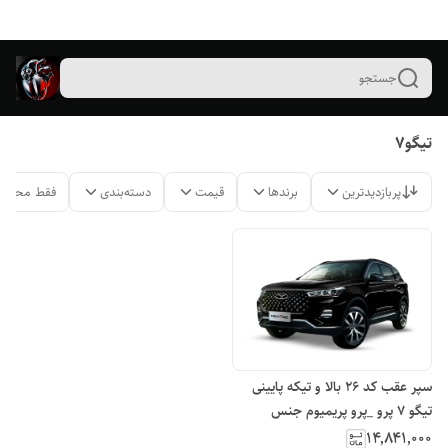
جستجو
تیگو۷
پربازدیدترین
برندها
قیمت
دسته‌بندی
فقط محصول
سپر عقب کد ۲۶ بالا و تیکه پایینی
تیگو ۷ پرو _پرو پریمیوم جنس
وارداتی فابریک درجه یک مدیران راگا
۱۴٬۸۴۱٬۰۰۰