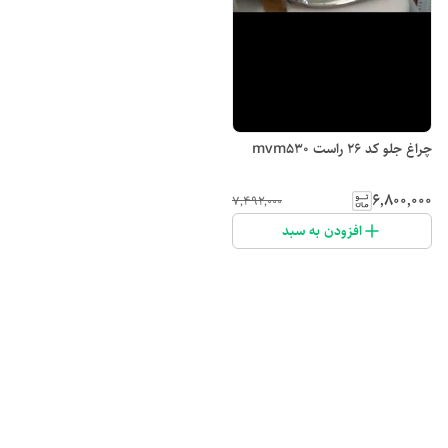
چراغ جلو کد ۲۶ راست mvm530
۶٬۸۰۰٬۰۰۰
۷٬۴۹۲٬۰۰۰
افزودن به سبد