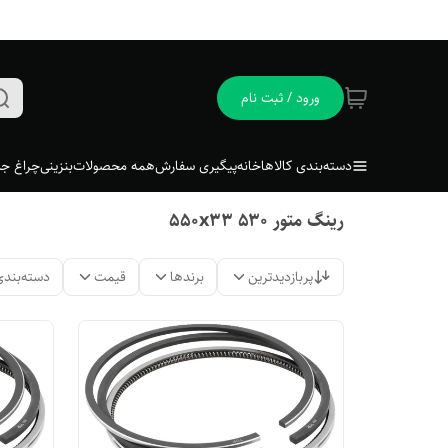
ورود / ثبت نام
دسته‌بندی کالاها
خانه
پیگیری سفارش
همه محصولات
بنزینی
چراغ جل
رینگ متور ۵۳۰ ۵۵۰x33
پربازدیدترین
برندها
قیمت
دسته‌بندی