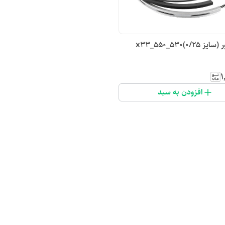
۰/۲)530_550_x33
۱
افزودن به سبد