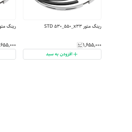
رینگ متور STD 530_550_x33
رینگ متور (سایز ۵
٬۶۵۵٬۰۰۰
۱٬۶۵۵٬۰۰۰
افزودن به سبد