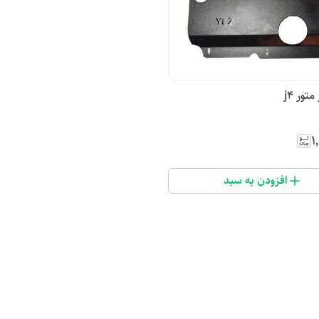
تور j4
۱
افزودن به سبد