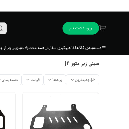
ورود / ثبت نام
دسته‌بندی کالاها
خانه
پیگیری سفارش
همه محصولات
بنزینی
چراغ جل
سینی زیر متور j4
جدیدترین
برندها
قیمت
دسته‌بندی