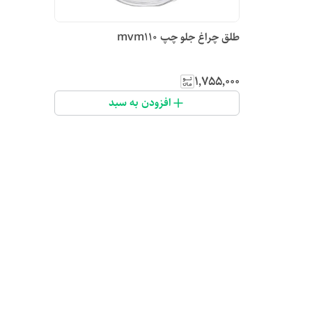
طلق چراغ جلو چپ mvm110
۱٬۷۵۵٬۰۰۰
افزودن به سبد