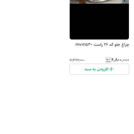
چراغ جلو کد ۲۶ راست mvm530
۶٬۸۰۰٬۰۰۰
۷٬۴۹۲٬۰۰۰
افزودن به سبد