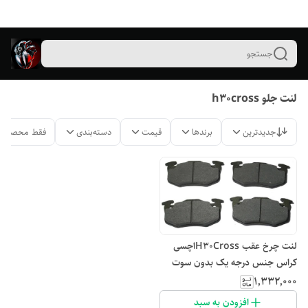
جستجو
لنت جلو h30cross
جدیدترین
برندها
قیمت
دسته‌بندی
فقط محصولات
لنت چرخ عقب H30Crossاچسی
کراس جنس درجه یک بدون سوت
کشیدن
۱٬۳۳۲٬۰۰۰
افزودن به سبد