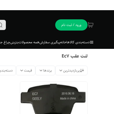
ورود / ثبت نام
دسته‌بندی کالاها
خانه
پیگیری سفارش
همه محصولات
بنزینی
چراغ جل
لنت عقب Ec7
پربازدیدترین
برندها
قیمت
دسته‌بندی