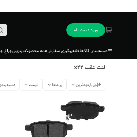
ورود / ثبت نام
دسته‌بندی کالاها
خانه
پیگیری سفارش
همه محصولات
بنزینی
چراغ جل
لنت عقب x22
پربازدیدترین
برندها
قیمت
دسته‌بندی