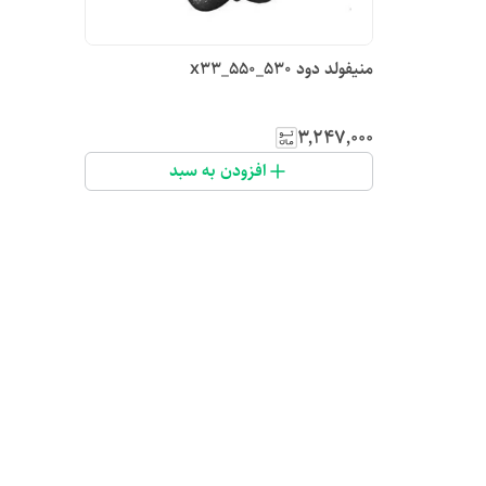
منیفولد دود 530_x33_550
۳٬۲۴۷٬۰۰۰
افزودن به سبد