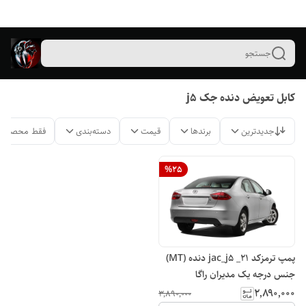
جستجو
کابل تعویض دنده جک j5
جدیدترین
برندها
قیمت
دسته‌بندی
فقط محصولات
%
25
پمپ ترمزکد ۲۱_ jac_j5 دنده (MT)
جنس درجه یک مدیران راگا
۲٬۸۹۰٬۰۰۰
۳٬۸۹۰٬۰۰۰