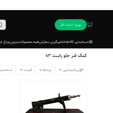
ورود / ثبت نام
دسته‌بندی کالاها
خانه
پیگیری سفارش
همه محصولات
بنزینی
چراغ جل
کمک فنر جلو راست s3
پربازدیدترین
برندها
قیمت
دسته‌بندی