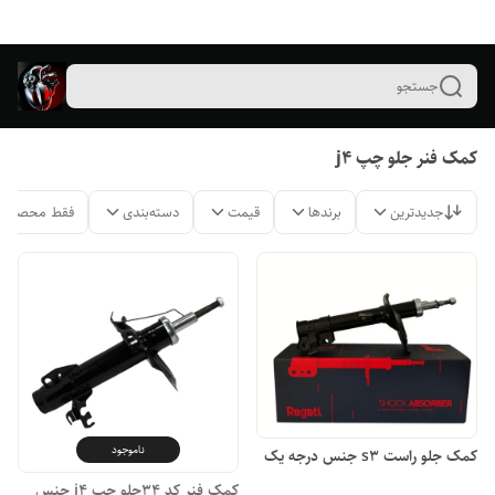
جستجو
کمک فنر جلو چپ j4
جدیدترین
برندها
قیمت
دسته‌بندی
فقط محصولات
ناموجود
کمک جلو راست s3 جنس درجه یک
کمک فنر کد ۳۴جلو چپ j4 جنس